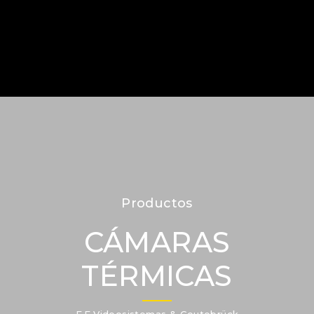
Productos
CÁMARAS
TÉRMICAS
F.F.Videosistemas & Geutebrück