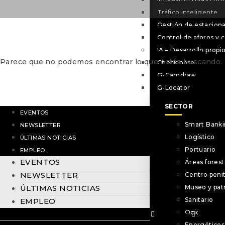
Tráfico inteligente
Gestión de estacion
Control de aforos y 
IA – Desarrollo propi
Parece que no podemos encontrar lo que estás buscando.
Check pose
G-Camdraw
G-Locator
SECTOR
EVENTOS
Smart Bank
NEWSLETTER
Logístico
ÚLTIMAS NOTICIAS
Portuario
EMPLEO
EVENTOS
Áreas forest
NEWSLETTER
Centro peni
Museo y pat
ÚLTIMAS NOTICIAS
Sanitario
EMPLEO
Ocio y retail
Linkedin
Youtube
Twitte
Energéticos