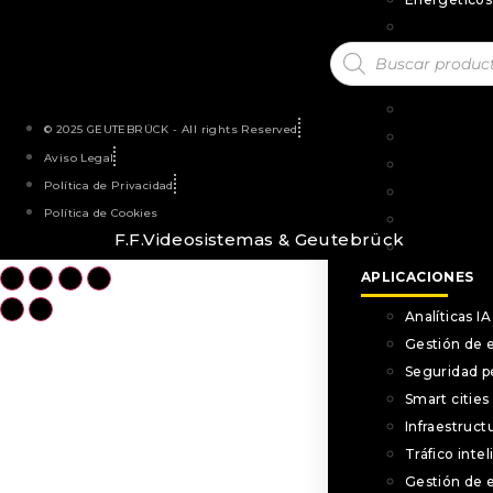
Smart Bank
Búsqueda
Logístico
de
productos
Portuario
Áreas forest
© 2025 GEUTEBRÜCK - All rights Reserved
Centro peni
Aviso Legal
Museo y pat
Política de Privacidad
Sanitario
Política de Cookies
Ocio y retail
F.F.Videosistemas & Geutebrück
Energéticos
APLICACIONES
Analíticas IA
Gestión de e
Seguridad p
Smart cities
Infraestructu
Tráfico inte
Gestión de 