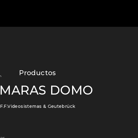
Productos
o
ÁMARAS DOMO
F.F.Videosistemas & Geutebrück
l
cas