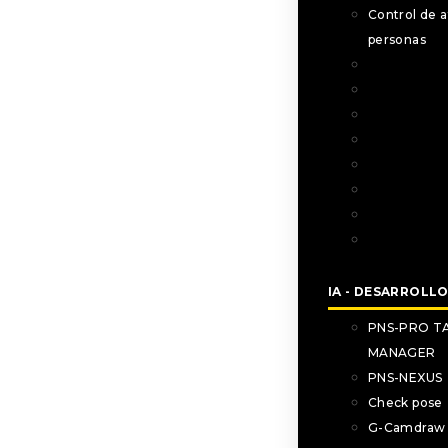
Control de a
personas
Analíticas IA
Gestión de e
Seguridad p
Smart cities
Infraestructu
Tráfico inte
Gestión de 
Control de a
personas
IA - DESARROLL
PNS-PRO T
MANAGER
PNS-NEXUS
Check pose
G-Camdraw