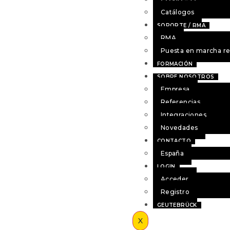
Catálogos
SOPORTE / RMA
RMA
Puesta en marcha r
FORMACIÓN
SOBRE NOSOTROS
Empresa
Referencias
Integraciones
Novedades
CONTACTO
España
LOGIN
Acceder
Registro
GEUTEBRÜCK
X