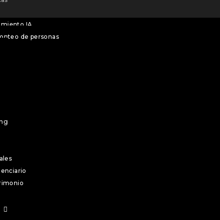
amiento IA
conteo de personas
o
ing
ales
tenciario
rimonio
r