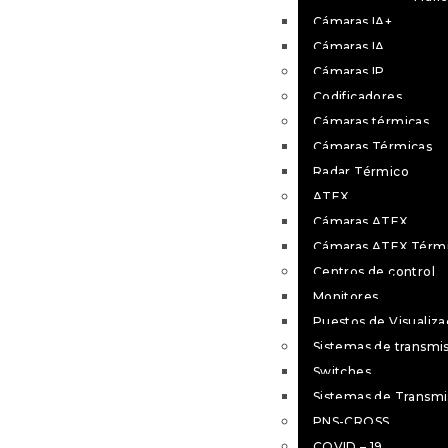
Cámaras IA+
Cámaras IA
Cámaras IP
Codificadores
Cámaras térmicas
Cámaras Térmicas
Radar Térmico
ATEX
Cámaras ATEX
Cámaras ATEX Térm
Centros de control
Monitores
Puestos de Visualiza
Sistemas de transmis
Switches
Sistemas de Transmi
PNS-CROSS
COVID – 19