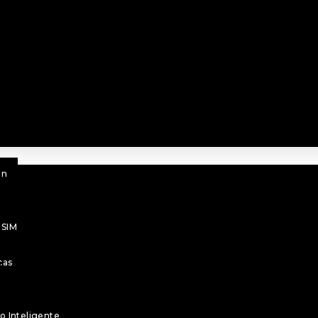
ASK
ón
-SIM
cas
o Inteligente