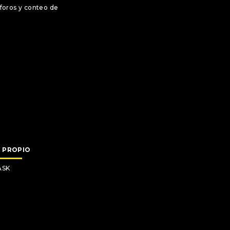
foros y conteo de
dificios
erimetral
ras críticas
ligente
estacionamiento IA
foros y conteo de
O PROPIO
ASK