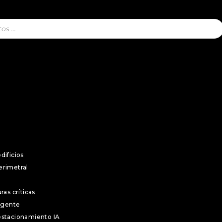
ing
ales
tenciario
rimonio
dificios
erimetral
ras críticas
ligente
estacionamiento IA