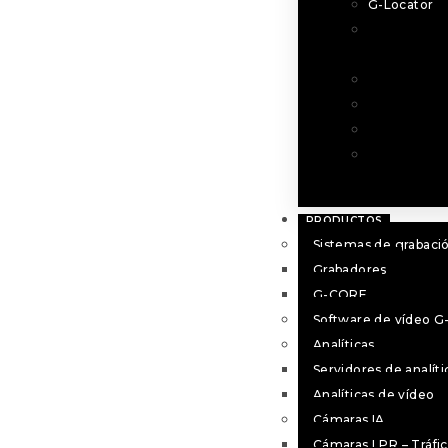
G-Locator
PNS-PRO T
MANAGER
PNS-NEXUS
Check pose
G-Camdraw
G-Locator
PRODUCTOS
Sistemas de grabaci
Grabadores
G-CORE
Software de vídeo G
Analíticas
Servidores de analíti
Analíticas de vídeo
Cámaras IA
Cámaras LPR – Tráfic