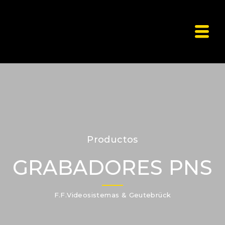
Productos
GRABADORES PNS
F.F.Videosistemas & Geutebrück