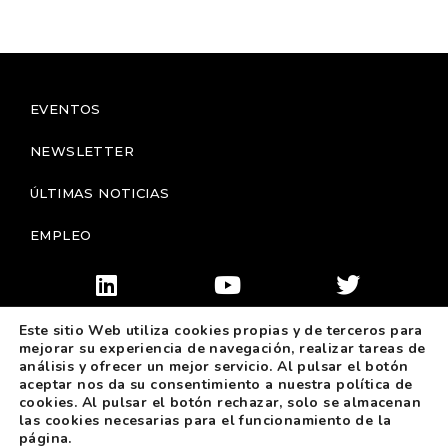
EVENTOS
NEWSLETTER
ÚLTIMAS NOTICIAS
EMPLEO
Este sitio Web utiliza cookies propias y de terceros para
mejorar su experiencia de navegación, realizar tareas de
análisis y ofrecer un mejor servicio. Al pulsar el botón
aceptar nos da su consentimiento a nuestra política de
cookies. Al pulsar el botón rechazar, solo se almacenan
las cookies necesarias para el funcionamiento de la
© 2025 GEUTEBRÜCK - All rights Reserved
Aviso Legal
página.
Política de Privacidad
Política de Cookies