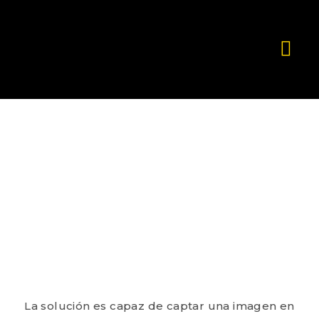
contenido
LECTURA QR EN MOVIMIENTO
La cámara como herramienta de lectura de
Códigos QR en movimiento
La solución es capaz de captar una imagen en