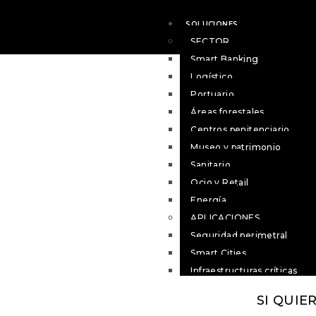
SOLUCIONES
SECTOR
Smart Banking
Logístico
Portuario
Áreas forestales
Centros penitenciario
Museo y patrimonio
Sanitario
Ocio y Retail
Energía
APLICACIONES
Seguridad perimetral
Smart Cities
Infraestructuras críticas
Tráfico inteligente
SI QUIE
Gestión de estacionamient