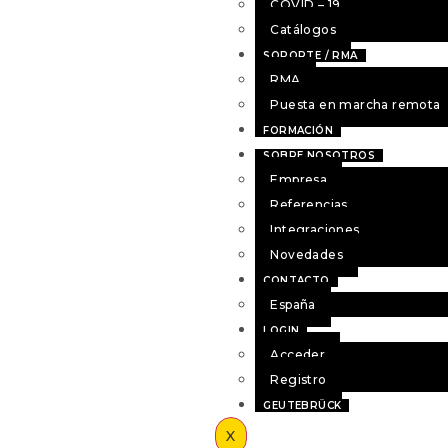
COVID – 19
Catálogos
SOPORTE / RMA
RMA
Puesta en marcha remota
FORMACIÓN
SOBRE NOSOTROS
Empresa
Referencias
Integraciones
Novedades
CONTACTO
España
LOGIN
Acceder
Registro
GEUTEBRÜCK
X