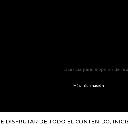
G-SIM/ServerFail
Licencia para la opción de re
Más información
RE DISFRUTAR DE TODO EL CONTENIDO, INICI
o IA