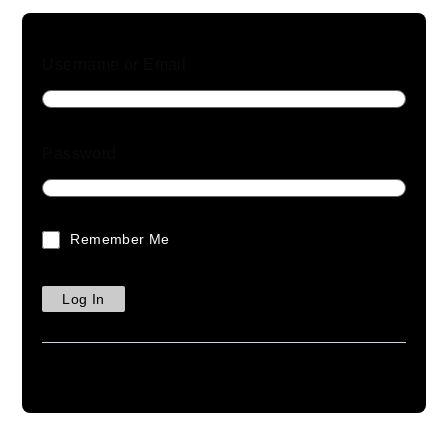
 de personas
Username or Email
APLICACIONES
IA - DESAR
Password
Analíticas IA
PNS-P
Gestión de edificios
MANAG
Seguridad perimetral
PNS-N
Remember Me
Smart cities
Check 
io
Infraestructuras críticas
G-Cam
o
Tráfico inteligente
G-Loca
Gestión de estacionamiento IA
PNS-P
Control de aforos y conteo de
MANAG
personas
PNS-N
Analíticas IA
Check 
Gestión de edificios
G-Cam