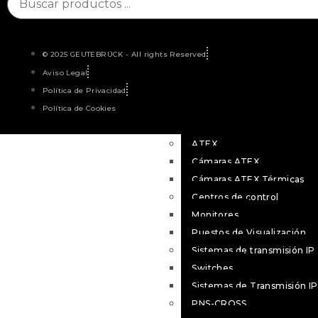
Cámaras LPR – Tráfico Inte
Cámaras IA+
Cámaras IA
Cámaras IP
© 2025 GEUTEBRÜCK - All rights Reserved
Codificadores
Aviso Legal
Cámaras térmicas
Política de Privacidad
Cámaras Térmicas
Política de Cookies
Radar Térmico
ATEX
Cámaras ATEX
Cámaras ATEX Térmicas
Centros de control
Monitores
Puestos de Visualización
Sistemas de transmisión IP
Switches
Sistemas de Transmisión IP
PNS-CROSS