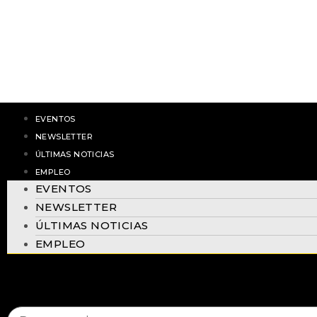
Portuario
Áreas forestales
Centro penitenciar
Museo y patrimoni
Sanitario
Ocio y retail
Energéticos
EVENTOS
NEWSLETTER
ÚLTIMAS NOTICIAS
PRODUCTOS
EMPLEO
Sistemas de grabación
EVENTOS
Grabadores
NEWSLETTER
G-CORE
ÚLTIMAS NOTICIAS
Software de vídeo G-SIM
EMPLEO
Analíticas
Servidores de analíticas
Analíticas de vídeo
Cámaras IA