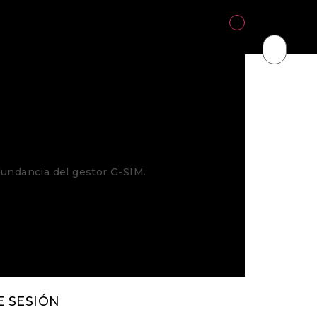
Over
dundancia del gestor G-SIM.
E SESIÓN