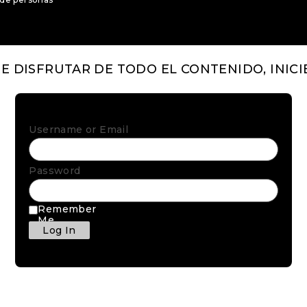
RE DISFRUTAR DE TODO EL CONTENIDO, INICI
APLICACIONES
IA - DESAR
Analíticas IA
PNS-P
Username or Email
Gestión de edificios
MANAG
Seguridad perimetral
PNS-N
Smart cities
Check 
Password
io
Infraestructuras críticas
G-Cam
o
Tráfico inteligente
G-Loca
Remember
Me
Gestión de estacionamiento IA
PNS-P
Control de aforos y conteo de
MANAG
personas
PNS-N
Analíticas IA
Check 
Gestión de edificios
G-Cam
Seguridad perimetral
G-Loca