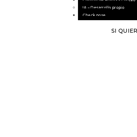
IA – Desarrollo propio
Check pose
G-Camdraw
SI QUIE
G-Locator
SECTOR
Smart Banking
Logístico
Portuario
Áreas forestales
Centro penitenciar
Museo y patrimoni
Sanitario
Ocio y retail
Energéticos
Smart Banking
Logístico
Portuario