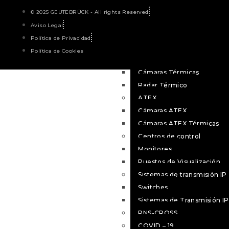
Cámaras IA+
© 2025 GEUTEBRÜCK - All rights Reserved
Cámaras IA
Aviso Legal
Cámaras IP
Política de Privacidad
Codificadores
Política de Cookies
Cámaras térmicas
Cámaras Térmicas
Radar Térmico
ATEX
Cámaras ATEX
Cámaras ATEX Térmicas
Centros de control
Monitores
Puestos de Visualización
Sistemas de transmisión IP
Switches
Sistemas de Transmisión IP
PNS-CROSS
COVID – 19