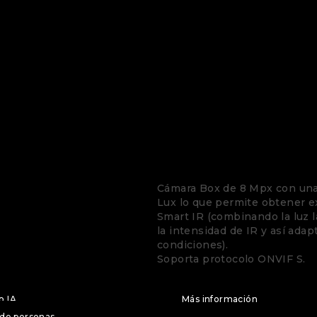
PNS-PRO 1266-XD
Cámara Box de 8 Mpx 
Cámara Box de 8 Mpx con una 
Lux lo que permite obtener 
Smart IR (combinando la luz la
la intensidad de IR y así adap
condiciones).
Soporta protocolo ONVIF S.
o IA
Más información
 de personas