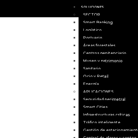
SOLUCIONES
SECTOR
Smart Banking
Logístico
Portuario
Áreas forestales
Centros penitenciario
Museo y patrimonio
Sanitario
Ocio y Retail
Energía
APLICACIONES
Seguridad perimetral
Smart Cities
Infraestructuras críticas
Tráfico inteligente
Gestión de estacionamient
Control de aforos y conteo