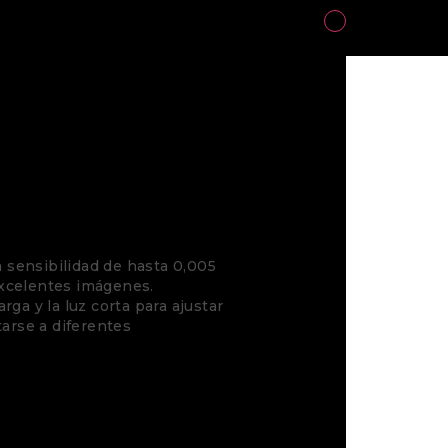
1
4k
sensibilidad de hasta 0,005
excelentes imágenes.
rga y la luz corta para ajustar
tarse a diferentes