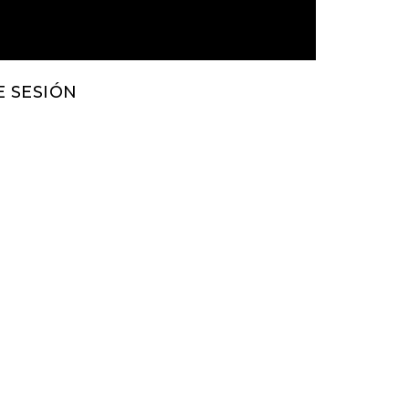
E SESIÓN
ROLLO PROPIO
RO TASK
ER
EXUS
pose
draw
tor
RO TASK
ER
EXUS
pose
draw
tor