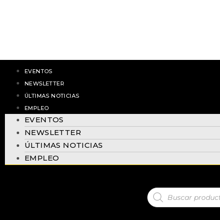
Áreas forestales
Centro penitenciar
Museo y patrimoni
Sanitario
Ocio y retail
EVENTOS
Energéticos
NEWSLETTER
ÚLTIMAS NOTICIAS
PRODUCTOS
EMPLEO
Sistemas de grabación
EVENTOS
Grabadores
NEWSLETTER
G-CORE
ÚLTIMAS NOTICIAS
Software de vídeo G-SIM
EMPLEO
Analíticas
Servidores de analíticas
Analíticas de vídeo
Cámaras IA
Cámaras LPR – Tráfico Inte