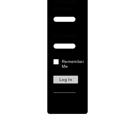
Username
or Email
Password
Remember
Me