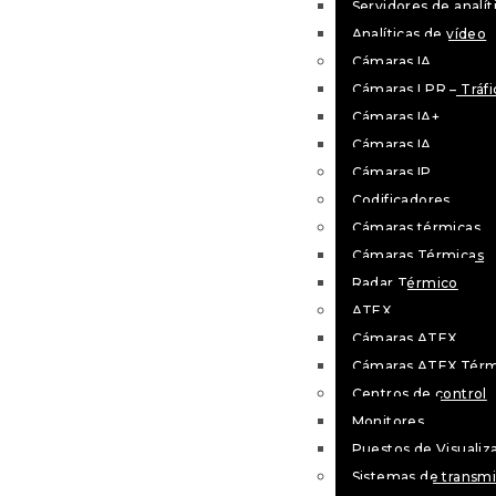
Servidores de analít
Analíticas de vídeo
Cámaras IA
Cámaras LPR – Tráfi
Cámaras IA+
Cámaras IA
Cámaras IP
Codificadores
Cámaras térmicas
Cámaras Térmicas
Radar Térmico
ATEX
Cámaras ATEX
Cámaras ATEX Térm
Centros de control
Monitores
Puestos de Visualiz
Sistemas de transmi