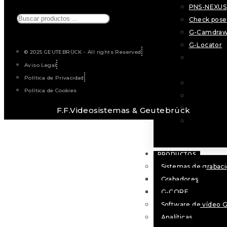
PNS-NEXUS
Búsqueda
Check pose
de
G-Camdra
productos
G-Locator
© 2025 GEUTEBRÜCK - All rights Reserved
PNS-PRO T
Aviso Legal
MANAGER
Política de Privacidad
PNS-NEXUS
Política de Cookies
Check pose
G-Camdra
F.F.Videosistemas & Geutebrück
G-Locator
PRODUCTOS
Sistemas de grabac
Grabadores
G-CORE
Software de vídeo 
Analíticas