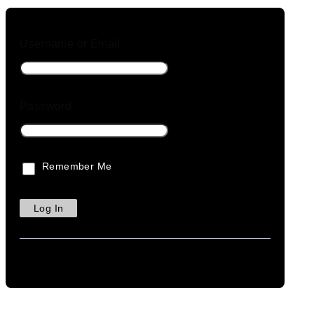
Museo y pa
Sanitario
Ocio y retai
Username or Email
Energético
Smart Bank
Logístico
Password
Portuario
Áreas fores
Centro peni
Museo y pa
Remember Me
Sanitario
Ocio y retai
Energético
APLICACIONES
Analíticas I
Gestión de 
Seguridad 
Smart citie