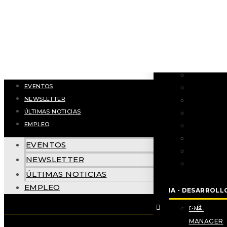
Infraestruct
Tráfico int
Gestión de
Control de 
personas
Analíticas I
EVENTOS
Gestión de 
NEWSLETTER
Seguridad 
ÚLTIMAS NOTICIAS
Smart citie
EMPLEO
Infraestruct
Tráfico int
EVENTOS
Gestión de
NEWSLETTER
Control de 
ÚLTIMAS NOTICIAS
personas
EMPLEO
IA - DESARROLL
Linkedin
Youtube
Twitt
PNS-PRO T
MANAGER