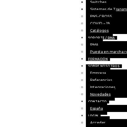
Switches
Sistemas de Transmi
PNS-CROSS
COVID – 19
Catálogos
SOPORTE / RMA
RMA
Puesta en marcha 
FORMACIÓN
SOBRE NOSOTROS
Empresa
Referencias
Integraciones
Novedades
CONTACTO
España
LOGIN
Acceder