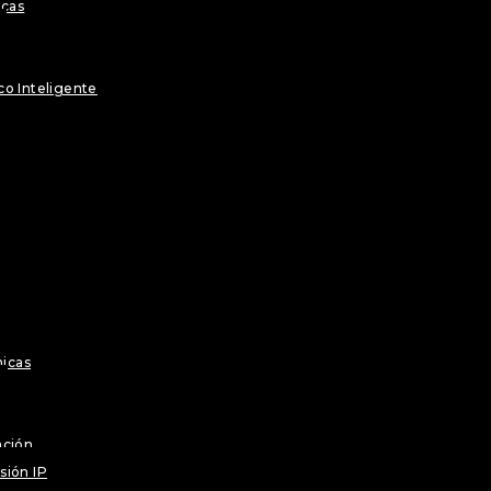
icas
co Inteligente
icas
ación
sión IP