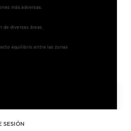
ones más adversas.
 de diversas áreas.
ecto equilibrio entre las zonas
E SESIÓN