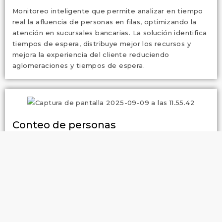
Monitoreo inteligente que permite analizar en tiempo
real la afluencia de personas en filas, optimizando la
atención en sucursales bancarias. La solución identifica
tiempos de espera, distribuye mejor los recursos y
mejora la experiencia del cliente reduciendo
aglomeraciones y tiempos de espera.
Conteo de personas
La analítica permite contabilizar de forma precisa el
flujo de clientes en distintas áreas de la sucursal, como
vestíbulos, salas de espera o zonas de atención. Esto
ofrece una visión global de la ocupación, facilitando la
optimización de recursos, la mejora en la experiencia
del cliente y un mayor control de seguridad en todo el
espacio bancario.