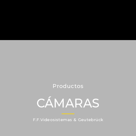
Productos
CÁMARAS
F.F.Videosistemas & Geutebrück