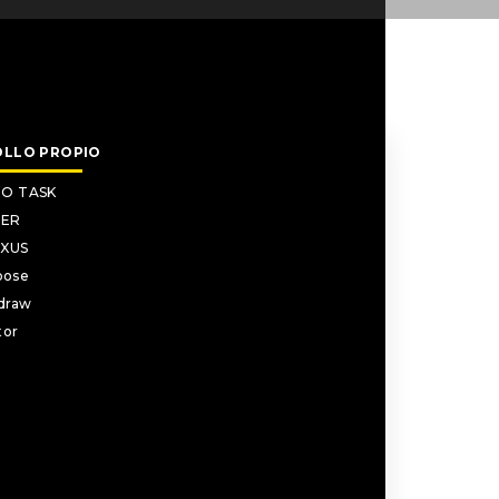
ROLLO PROPIO
RO TASK
ER
EXUS
pose
draw
tor
RO TASK
ER
EXUS
pose
draw
tor