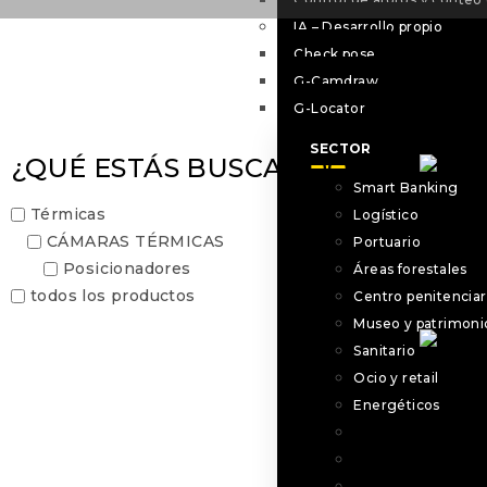
IA – Desarrollo propio
Check pose
G-Camdraw
G-Locator
SECTOR
¿QUÉ ESTÁS BUSCANDO?
Smart Banking
P
Térmicas
Logístico
CÁMARAS TÉRMICAS
Portuario
Posicionadores
Áreas forestales
todos los productos
Centro penitenciar
Museo y patrimoni
Sanitario
Ocio y retail
PN
Energéticos
Smart Banking
Logístico
Portuario