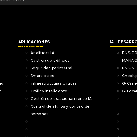
APLICACIONES
IA - DESAR
Analíticas IA
PNS-P
NS-PRO 664 Y 6S4
Gestión de edificios
MANAG
Seguridad perimetral
PNS-N
Smart cities
Check 
io
Infraestructuras críticas
G-Cam
o
Tráfico inteligente
G-Loca
Gestión de estacionamiento IA
PNS-P
Control de aforos y conteo de
MANAG
S-PRO 564L, 564W Y
personas
PNS-N
5S4W
Analíticas IA
Check 
Gestión de edificios
G-Cam
Seguridad perimetral
G-Loca