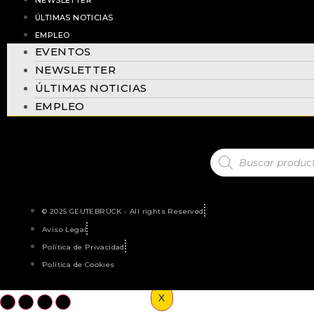
NEWSLETTER
Catálogos
ÚLTIMAS NOTICIAS
SOPORTE / RMA
EMPLEO
RMA
EVENTOS
Puesta en marcha remota
NEWSLETTER
FORMACIÓN
ÚLTIMAS NOTICIAS
SOBRE NOSOTROS
EMPLEO
Empresa
Referencias
Integraciones
Novedades
CONTACTO
España
© 2025 GEUTEBRÜCK - All rights Reserved
LOGIN
Aviso Legal
Acceder
Política de Privacidad
Registro
Política de Cookies
GEUTEBRÜCK
X