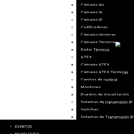
Cámaras IA+
PN
Cámaras IA
Cámaras IP
Codificadores
Cámaras térmicas
Cámaras Térmicas
Radar Térmico
ATEX
Cámaras ATEX
Cámaras ATEX Térmicas
Centros de control
Monitores
Puestos de Visualización
Sistemas de transmisión IP
Switches
Sistemas de Transmisión IP
PNS-CROSS
EVENTOS
COVID – 19