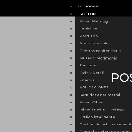
SOLUCIONES
SECTOR
Smart Banking
Logístico
Portuario
Áreas forestales
Centros penitenciario
Museo y patrimonio
Sanitario
PO
Ocio y Retail
Energía
APLICACIONES
Seguridad perimetral
Smart Cities
Infraestructuras críticas
Tráfico inteligente
Gestión de estacionamient
Control de aforos y conteo