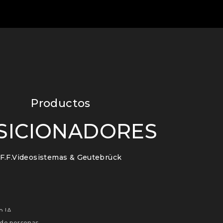
Productos
SICIONADORES
F.F.Videosistemas & Geutebrück
o IA
 de personas