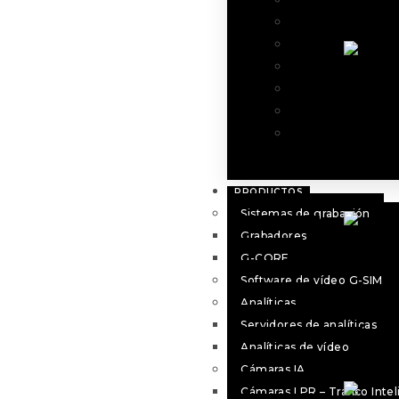
Áreas forestales
Centro penitenciar
Museo y patrimoni
PN
Sanitario
Ocio y retail
Energéticos
PRODUCTOS
Sistemas de grabación
Grabadores
PN
G-CORE
Software de vídeo G-SIM
Analíticas
Servidores de analíticas
Analíticas de vídeo
Cámaras IA
Cámaras LPR – Tráfico Inte